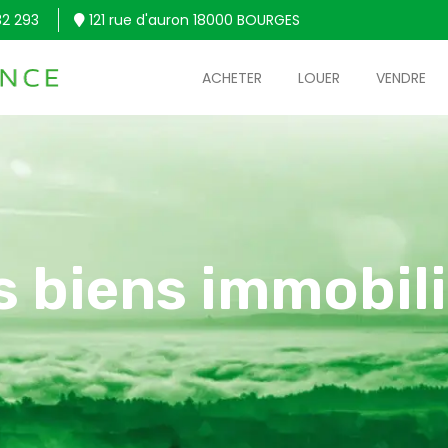
32 293
121 rue d'auron 18000 BOURGES
ACHETER
LOUER
VENDRE
s biens immobili