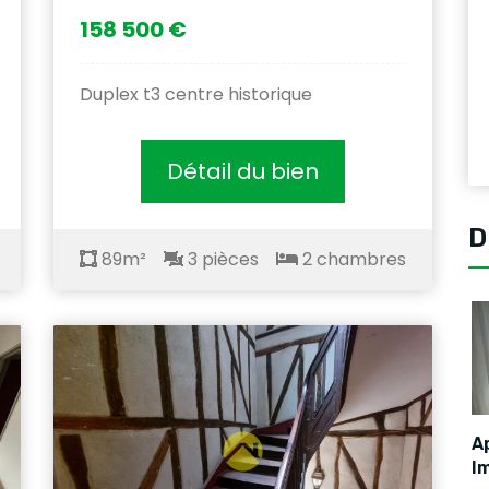
158 500 €
Duplex t3 centre historique
Détail du bien
D
89m²
3 pièces
2 chambres
A
I