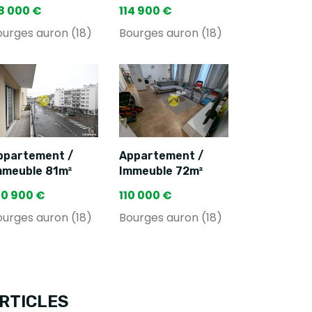
18 000 €
114 900 €
ourges auron (18)
Bourges auron (18)
ppartement /
Appartement /
mmeuble 81m²
Immeuble 72m²
40 900 €
110 000 €
ourges auron (18)
Bourges auron (18)
RTICLES