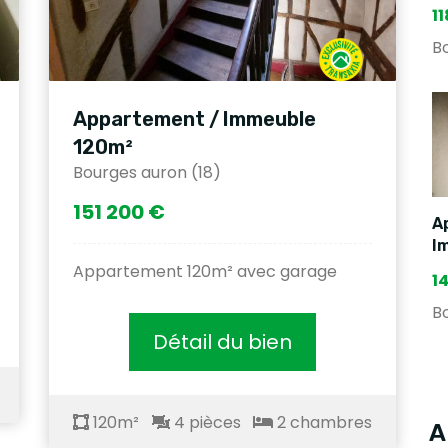
1
B
Appartement / Immeuble
120m²
Bourges auron (18)
151 200 €
A
I
Appartement 120m² avec garage
1
B
Détail du bien
120m²
4 pièces
2 chambres
A