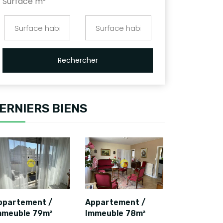
Surface m²
Rechercher
ERNIERS BIENS
ppartement /
Appartement /
mmeuble 79m²
Immeuble 78m²