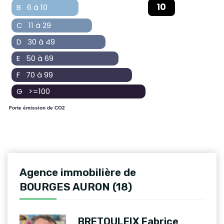
10
B 6 à 10
C 11 à 29
D 30 à 49
E 50 à 69
F 70 à 99
G >=100
Forte émission de CO2
Agence immobilière de
BOURGES AURON (18)
BRETOULEIX Fabrice