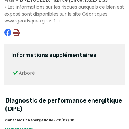
Plus -
BRETOULEIX Fabrice (EI) 06.45.82.42.63
« Les informations sur les risques auxquels ce bien est
exposé sont disponibles sur le site Géorisques
www.georisques.gouv.fr
».
Informations supplémentaires
Arboré
Diagnostic de performance energitique
(DPE)
kWh/m²/an
Consomation énergétique
Logement économe