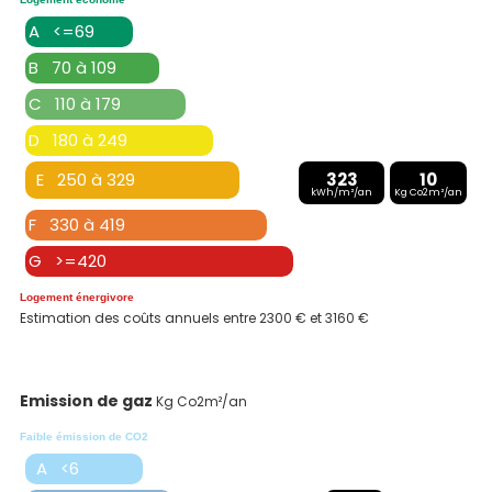
A <=69
B 70 à 109
C 110 à 179
D 180 à 249
E 250 à 329
323
10
kWh/m²/an
Kg Co2m²/an
F 330 à 419
G >=420
Logement énergivore
Estimation des coûts annuels entre 2300 € et 3160 €
Emission de gaz
Kg Co2m²/an
Faible émission de CO2
A <6