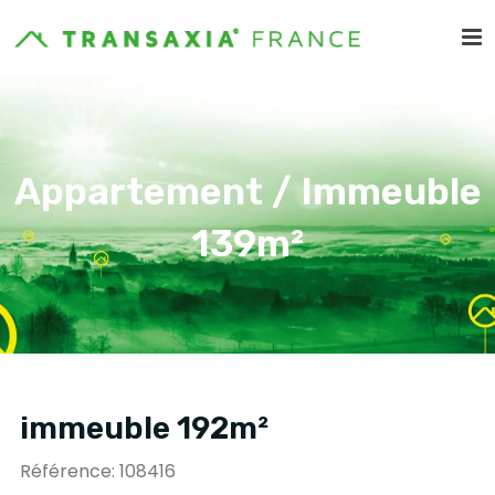
Appartement / Immeuble
139m²
immeuble 192m²
Référence: 108416