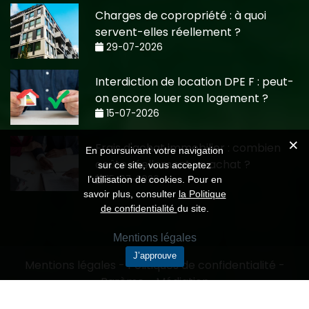
Charges de copropriété : à quoi
servent-elles réellement ?
29-07-2026
Interdiction de location DPE F : peut-
on encore louer son logement ?
15-07-2026
Frais d'achat immobilier : combien
En poursuivant votre navigation
coûte réellement un achat ?
sur ce site, vous acceptez
15-07-2026
l’utilisation de cookies. Pour en
savoir plus, consulter
la Politique
de confidentialité
du site.
Mentions légales
J’approuve
Mentions légales
-
Politiques de confidentialité
-
Barème
-
Médiation
Création CMRP