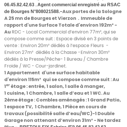
06.45.82.42.63 . Agent commercial enregistré au RSAC
-Aux portes de la Sologne
de Bourges N°808021588.
A 25 mn de Bourges et Vierzon . Immeuble de
rapport d'une Surface Totale d'environ 192m² -
Au
RDC - Local Commercial d’environ 77m², qui se
compose comme suit :
Espace divisé en 3 points de
vente :
Environ 20m² dédiés à l’espace Fleurs
-
Environ 27m² dédiés à la Chasse
-
Environ 30m²
dédiés à la Presse/Pêche- 1
Bureau / Chambre
Froide / WC -
Cour-jardinet.
1 Appartement d'une surface habitable
d'environ 115m² qui se compose comme suit :
Au
er
1
étage : entrée, 1 salon, 1 salle à manger,
1 cuisine, 1 Chambre, 1 salle d’eau et 1 WC.
Au
2
ème
étage
: Combles aménagés : 1 Grand Patio,
1 espace TV, 1 Chambre, 1 Pièce en cours de
travaux (possibilité salle d’eau/WC)
-
1 Double
Garage non attenant d’environ 31m² - Ne tardez