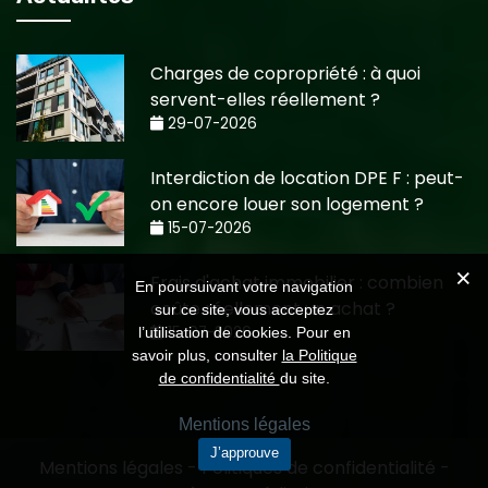
Charges de copropriété : à quoi
servent-elles réellement ?
29-07-2026
Interdiction de location DPE F : peut-
on encore louer son logement ?
15-07-2026
Frais d'achat immobilier : combien
En poursuivant votre navigation
coûte réellement un achat ?
sur ce site, vous acceptez
15-07-2026
l’utilisation de cookies. Pour en
savoir plus, consulter
la Politique
de confidentialité
du site.
Mentions légales
J’approuve
Mentions légales
-
Politiques de confidentialité
-