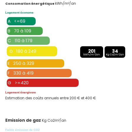
kWh/m²/an
Consomation énergétique
Logement économe
A <=69
B 70 à 109
C 110 à 179
D 180 à 249
201
34
kWh/m²/an
Kg Co2m²/an
E 250 à 329
F 330 à 419
G >=420
Logement énergivore
Estimation des coûts annuels entre 200 € et 400 €
Emission de gaz
Kg Co2m²/an
Faible émission de CO2