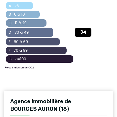
A <6
B 6 à 10
C 11 à 29
34
D 30 à 49
E 50 à 69
F 70 à 99
G >=100
Forte émission de CO2
Agence immobilière de
BOURGES AURON (18)