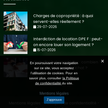
Charges de copropriété : à quoi
servent-elles réellement ?
29-07-2026
Interdiction de location DPE F : peut-
on encore louer son logement ?
15-07-2026
Frais d'achat immobilier : combien
En poursuivant votre navigation
coûte réellement un achat ?
sur ce site, vous acceptez
15-07-2026
l’utilisation de cookies. Pour en
savoir plus, consulter
la Politique
de confidentialité
du site.
Mentions légales
J’approuve
Mentions légales
-
Politiques de confidentialité
-