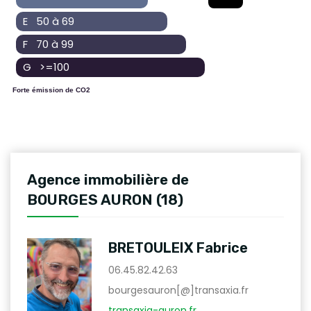
E 50 à 69
F 70 à 99
G >=100
Forte émission de CO2
Agence immobilière de
BOURGES AURON (18)
BRETOULEIX Fabrice
06.45.82.42.63
bourgesauron[@]transaxia.fr
transaxia-auron.fr