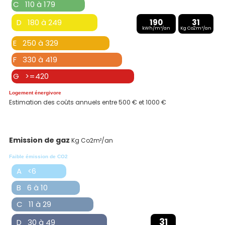
C 110 à 179
D 180 à 249
190
31
kWh/m²/an
Kg Co2m²/an
E 250 à 329
F 330 à 419
G >=420
Logement énergivore
Estimation des coûts annuels entre 500 € et 1000 €
Emission de gaz
Kg Co2m²/an
Faible émission de CO2
A <6
B 6 à 10
C 11 à 29
31
D 30 à 49