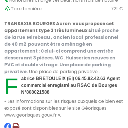
Honoraires charge vendeur, hors frais de notaire
Taxe foncière :
721 €
TRANSAXIA BOURGES Auron vous propose cet
appartement type 3 très lumineux s
itué proche
de la rue Mirebeau , ancien local professionnel
de 40 m2 pouvant être aménagé en
appartement : Celui-ci comprend une entrée
desservant 3 pièces, WC. Huisseries neuves en
PVC et double vitrage. Une place de parking
privative.
Une place de parking privative .
F
abrice BRETOULEIX (EI) 06.45.82.42.63
Agent
commercial enregistré au RSAC de Bourges
N°808021588
« Les informations sur les risques auxquels ce bien est
exposé sont disponibles sur le site Géorisques
www.georisques.gouv.fr
».