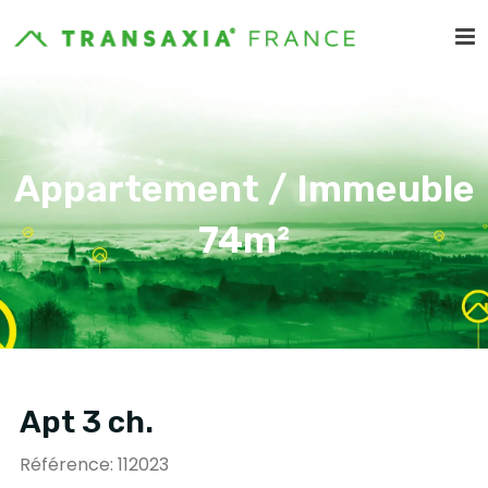
Appartement / Immeuble
74m²
Apt 3 ch.
Référence: 112023