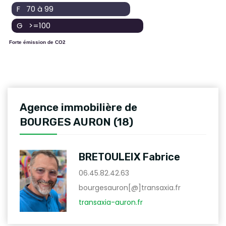
F 70 à 99
G >=100
Forte émission de CO2
Agence immobilière de
BOURGES AURON (18)
BRETOULEIX Fabrice
06.45.82.42.63
bourgesauron[@]transaxia.fr
transaxia-auron.fr