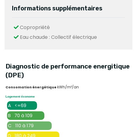
Informations supplémentaires
Copropriété
Eau chaude : Collectif électrique
Diagnostic de performance energitique
(DPE)
kWh/m²/an
Consomation énergétique
Logement économe
A <=69
B 70 à 109
C 110 à 179
D 180 à 249