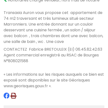
Honoraires charge vendeur, hors frais de notaire
Transaxia Auron vous propose cet
appartement de
74 m2 traversant et très lumineux
s
itué secteur
Marronniers. Une entrée donnant sur un couloir
desservant une cuisine fermée , un salon / séjour
avec balcon , trois chambres dont une avec balcon,
une salle de bain , wc . Une cave
CONTACTEZ Fabrice BRETOULEIX (EI) 06.45.82.42.63
Agent commercial enregistré au RSAC de Bourges
N°808021588
« Les informations sur les risques auxquels ce bien est
exposé sont disponibles sur le site Géorisques
www.georisques.gouv.fr
».