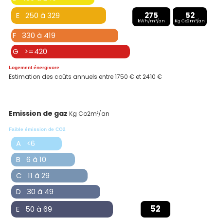
E 250 à 329
275
52
kWh/m²/an
Kg Co2m²/an
F 330 à 419
G >=420
Logement énergivore
Estimation des coûts annuels entre 1750 € et 2410 €
Emission de gaz
Kg Co2m²/an
Faible émission de CO2
A <6
B 6 à 10
C 11 à 29
D 30 à 49
52
E 50 à 69