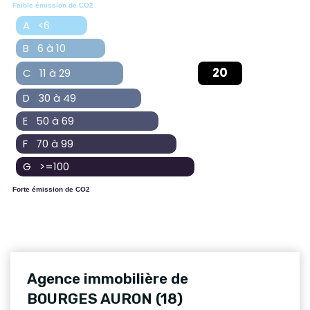
Faible émission de CO2
A <6
B 6 à 10
20
C 11 à 29
D 30 à 49
E 50 à 69
F 70 à 99
G >=100
Forte émission de CO2
Agence immobilière de
BOURGES AURON (18)