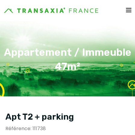
Appartement / Immeuble
47m²
Apt T2 + parking
Référence: 111738