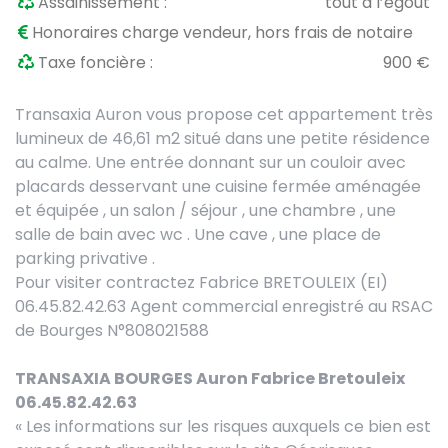
Assainissement :
tout à l’égout
Honoraires charge vendeur, hors frais de notaire
Taxe foncière :
900 €
Transaxia Auron vous propose cet
appartement très
lumineux de 46,61 m2 s
itué dans une petite résidence
au calme. Une entrée donnant sur un couloir avec
placards desservant une cuisine fermée aménagée
et équipée , un salon / séjour , une chambre , une
salle de bain avec wc . Une cave , une place de
parking privative .
Pour visiter contractez Fabrice BRETOULEIX (EI)
06.45.82.42.63 Agent commercial enregistré au RSAC
de Bourges N°808021588
TRANSAXIA BOURGES Auron Fabrice Bretouleix
06.45.82.42.63
« Les informations sur les risques auxquels ce bien est