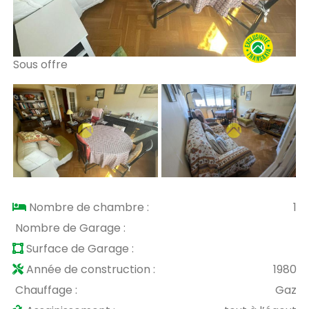
Sous offre
So
Nombre de chambre :
1
Nombre de Garage :
Surface de Garage :
Année de construction :
1980
Chauffage :
Gaz