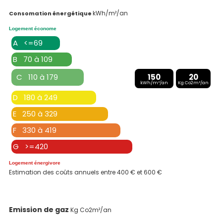
kWh/m²/an
Consomation énergétique
Logement économe
A <=69
B 70 à 109
C 110 à 179
150
20
kWh/m²/an
Kg Co2m²/an
D 180 à 249
E 250 à 329
F 330 à 419
G >=420
Logement énergivore
Estimation des coûts annuels entre 400 € et 600 €
Emission de gaz
Kg Co2m²/an