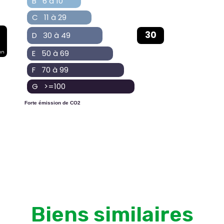
B 6 à 10
C 11 à 29
30
D 30 à 49
E 50 à 69
an
F 70 à 99
G >=100
Forte émission de CO2
Biens similaires