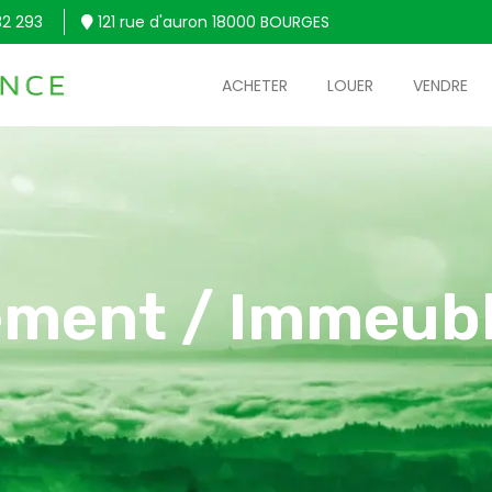
32 293
121 rue d'auron 18000 BOURGES
ACHETER
LOUER
VENDRE
ment / Immeub