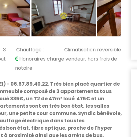
3
Chauffage :
Climatisation réversible
out
Honoraires charge vendeur, hors frais de
notaire
 - 06.67.89.40.22. Très bien placé quartier de
 immeuble composé de 3 appartements tous
loué 335€, un T2 de 47m² loué 475€ et un
artements sont en très bon état, les salles
rieur, une petite cour commune. Syndic bénévole,
auffage électrique dans tous les
s bon état, fibre optique, proche de l'hyper
t à proximité ainsi que les arrêts de bus.