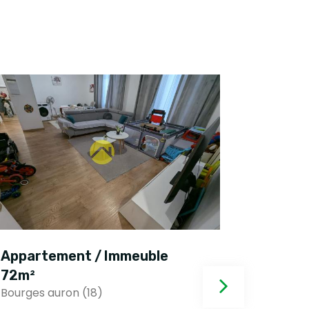
Appartement / Immeuble
Appart
72m²
74m²
Bourges auron (18)
Bourges a