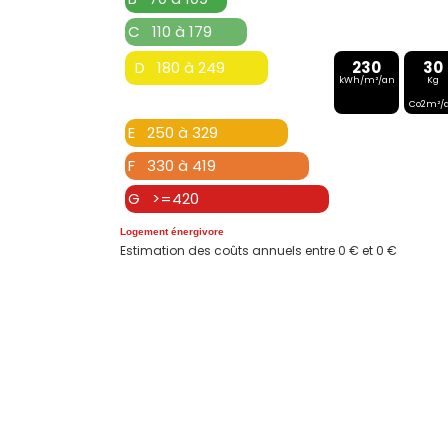
C 110 à 179
D 180 à 249
230
30
kWh/m²/an
Kg
Co2m²/
E 250 à 329
F 330 à 419
G >=420
Logement énergivore
Estimation des coûts annuels entre 0 € et 0 €