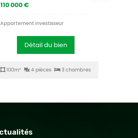
110 000 €
110 000
Appartement investisseur
Apt 3 ch.
Détail du bien
100m²
4 pièces
3 chambres
100m²
ctualités