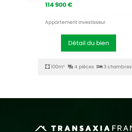
114 900 €
Appartement investisseur
Détail du bien
chambres
100m²
4 pièces
3 chambres