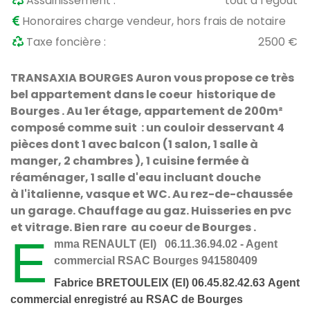
Assainissement :
tout à l’égout
Honoraires charge vendeur, hors frais de notaire
Taxe foncière :
2500 €
TRANSAXIA BOURGES Auron vous propose ce très
bel appartement dans le coeur historique de
Bourges
. Au 1er étage, appartement de 200m²
composé comme suit :
un couloir desservant 4
pièces dont 1 avec balcon (1 salon, 1 salle à
manger, 2 chambres ), 1 cuisine fermée à
réaménager, 1 salle d'eau incluant douche
à
l'italienne, vasque et WC. Au rez-de-chaussée
un garage. Chauffage au gaz. Huisseries en pvc
et vitrage. Bien rare au coeur de Bourges .
E
mma RENAULT (EI) 06.11.36.94.02 - Agent
commercial RSAC Bourges 941580409
Fabrice BRETOULEIX (EI) 06.45.82.42.63
Agent
commercial enregistré au RSAC de Bourges