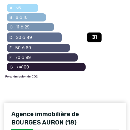
A <6
B 6 à 10
C 11 à 29
31
D 30 à 49
E 50 à 69
F 70 à 99
G >=100
Forte émission de CO2
Agence immobilière de
BOURGES AURON (18)