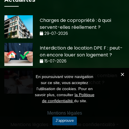
Charges de copropriété : à quoi
servent-elles réellement ?
29-07-2026
Interdiction de location DPE F : peut-
on encore louer son logement ?
15-07-2026
Frais d'achat immobilier : combien
En poursuivant votre navigation
coûte réellement un achat ?
sur ce site, vous acceptez
15-07-2026
l’utilisation de cookies. Pour en
savoir plus, consulter
la Politique
de confidentialité
du site.
Mentions légales
J’approuve
Mentions légales
-
Politiques de confidentialité
-