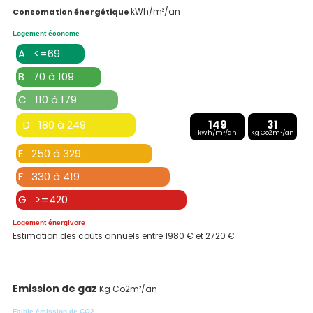
kWh/m²/an
Consomation énergétique
Logement économe
A <=69
B 70 à 109
C 110 à 179
D 180 à 249
149
31
kWh/m²/an
Kg Co2m²/an
E 250 à 329
F 330 à 419
G >=420
Logement énergivore
Estimation des coûts annuels entre 1980 € et 2720 €
Emission de gaz
Kg Co2m²/an
Faible émission de CO2