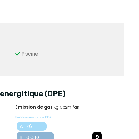
Piscine
energitique (DPE)
Emission de gaz
Kg Co2m²/an
Faible émission de CO2
A <6
9
B 6 à 10