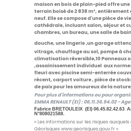
maison en bois de plain-pied
offre une
terrain boisé de 2 838 m²
, entièrement 
neuf
. Elle se compose d'une
pièce de vi
cathédrale
, incluant salon, séjour et
c
chambres
, u
n bureau
, u
ne salle de bai
douche
, u
ne lingerie
,un
garage attena
vitrage
, c
hauffage au sol
,
pompe à ch
climatisation réversible
,
10 Panneaux s
,a
ssainissement individuel
aux normes 
fleuri avec piscine
semi-enterrée
couve
récent
, c
arport
voiture ,
pièce de stoc
de paix pour les amoureux de la nature,
Pour plus d'informations ou pour organi
EMMA RENAULT (EI) : 06.11.36.94.02 - A
Fabrice
BRETOULEIX (EI) 06.45.82.42.63
A
N°808021588.
« Les informations sur les risques auxquels
Géorisques
www.georisques.gouv.fr
».