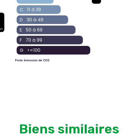
C 11 à 29
D 30 à 49
E 50 à 69
an
F 70 à 99
G >=100
Forte émission de CO2
Biens similaires