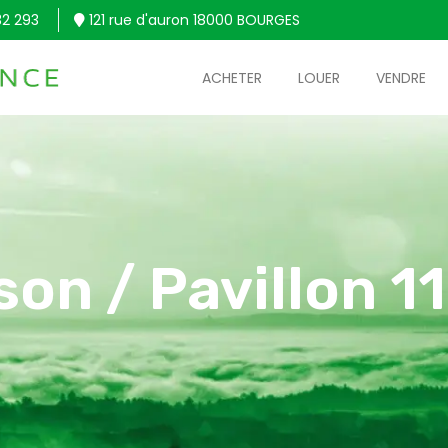
32 293
121 rue d'auron 18000 BOURGES
ACHETER
LOUER
VENDRE
son / Pavillon 1