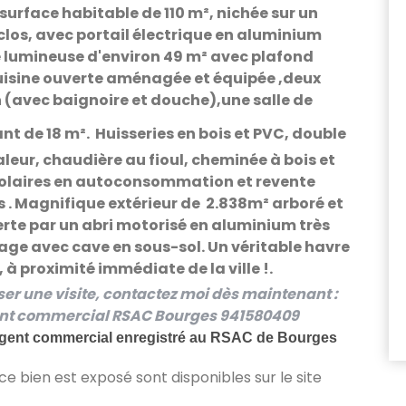
 surface habitable de
110 m²
, nichée sur un
clos, avec
portail électrique en aluminium
e lumineuse
d'environ 49 m² avec
plafond
uisine ouverte aménagée et équipée
,d
eux
n
(avec baignoire et douche),u
ne salle de
nt de 18 m²
.
Huisseries en bois et PVC
,
double
aleur
,
chaudière au fioul
,
cheminée à bois
et
olaires
en autoconsommation et revente
. Magnifique extérieur de 2.838m² arboré et
rte par un
abri motorisé en aluminium très
kage
avec
cave
en sous-sol. Un véritable havre
 à proximité immédiate de la ville !.
ser une visite, contactez moi dès maintenant :
gent commercial RSAC Bourges 941580409
gent commercial enregistré au RSAC de Bourges
 ce bien est exposé sont disponibles sur le site