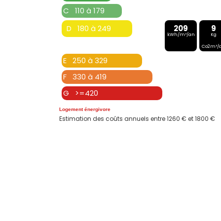
C 110 à 179
D 180 à 249
209
9
kWh/m²/an
Kg
Co2m²/
E 250 à 329
F 330 à 419
G >=420
Logement énergivore
Estimation des coûts annuels entre 1260 € et 1800 €