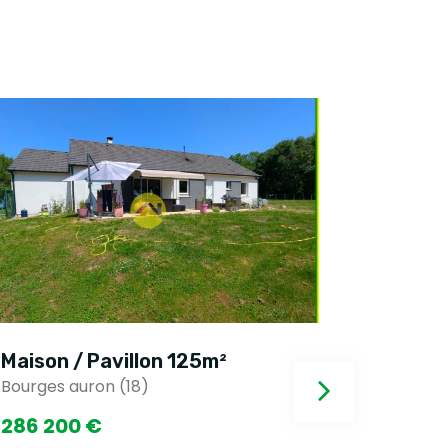
Maison / Pavillon 212m²
Maison
Bourges auron (18)
Bourges
280 000 €
158 5