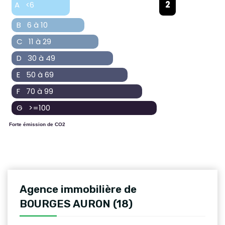
2
A <6
B 6 à 10
C 11 à 29
D 30 à 49
E 50 à 69
F 70 à 99
G >=100
Forte émission de CO2
Agence immobilière de
BOURGES AURON (18)