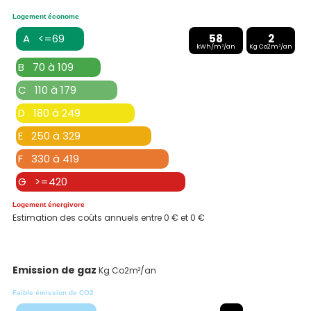
Logement économe
A <=69
58
2
kWh/m²/an
Kg Co2m²/an
B 70 à 109
C 110 à 179
D 180 à 249
E 250 à 329
F 330 à 419
G >=420
Logement énergivore
Estimation des coûts annuels entre 0 € et 0 €
Emission de gaz
Kg Co2m²/an
Faible émission de CO2