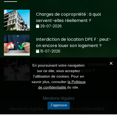
Charges de copropriété : à quoi
servent-elles réellement ?
29-07-2026
Interdiction de location DPE F : peut-
on encore louer son logement ?
15-07-2026
Frais d'achat immobilier : combien
En poursuivant votre navigation
coûte réellement un achat ?
sur ce site, vous acceptez
15-07-2026
l’utilisation de cookies. Pour en
savoir plus, consulter
la Politique
de confidentialité
du site.
Mentions légales
J’approuve
Mentions légales
-
Politiques de confidentialité
-
Barème
-
Médiation