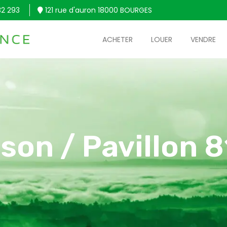
32 293
121 rue d'auron 18000 BOURGES
ACHETER
LOUER
VENDRE
son / Pavillon 