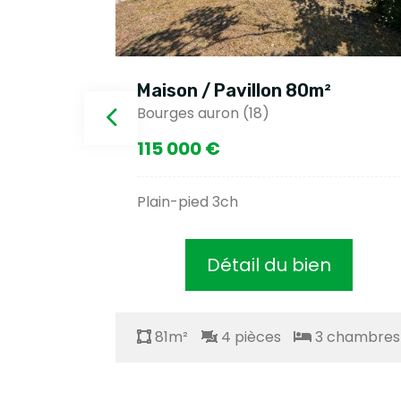
Maison / Pavillon 80m²
Bourges auron (18)
115 000 €
Plain-pied 3ch
Détail du bien
mbres
81m²
4 pièces
3 chambres