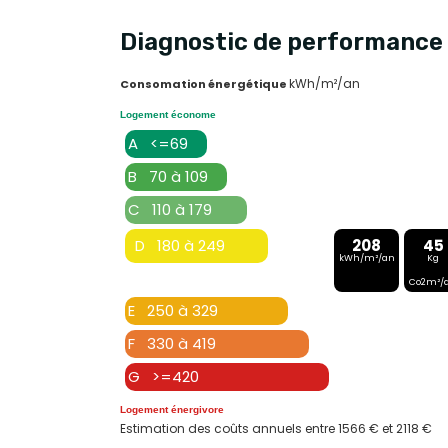
Diagnostic de performance 
kWh/m²/an
Consomation énergétique
Logement économe
A <=69
B 70 à 109
C 110 à 179
D 180 à 249
208
45
kWh/m²/an
Kg
Co2m²/
E 250 à 329
F 330 à 419
G >=420
Logement énergivore
Estimation des coûts annuels entre 1566 € et 2118 €