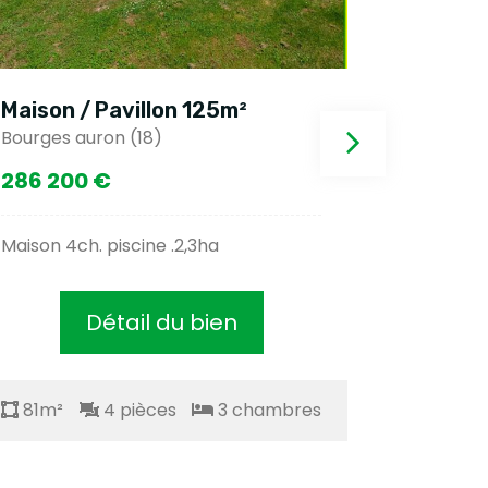
ison / Pavillon 125m²
Maison / P
rges auron (18)
Bourges auro
6 200 €
280 000 
son 4ch. piscine .2,3ha
Longère 212
Détail du bien
Dé
81m²
4 pièces
3 chambres
81m²
4