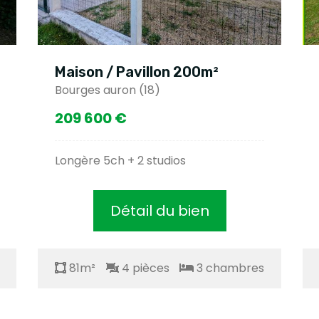
Maison / Pavillon 200m²
Ma
Bourges auron (18)
Bou
209 600 €
28
Longère 5ch + 2 studios
Mai
Détail du bien
81m²
4 pièces
3 chambres