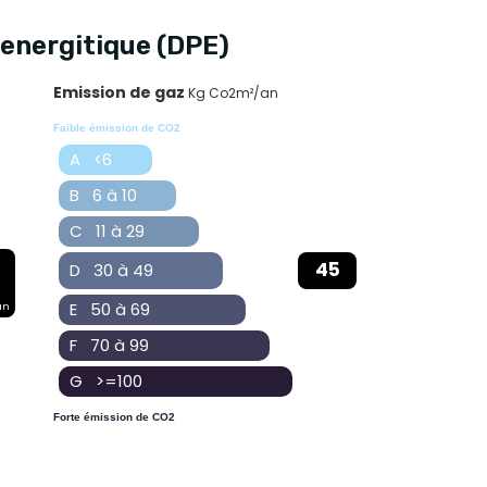
energitique (DPE)
Emission de gaz
Kg Co2m²/an
Faible émission de CO2
A <6
B 6 à 10
C 11 à 29
45
D 30 à 49
E 50 à 69
an
F 70 à 99
G >=100
Forte émission de CO2