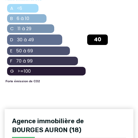
A <6
B 6 à 10
C 11 à 29
40
D 30 à 49
E 50 à 69
F 70 à 99
G >=100
Forte émission de CO2
Agence immobilière de
BOURGES AURON (18)