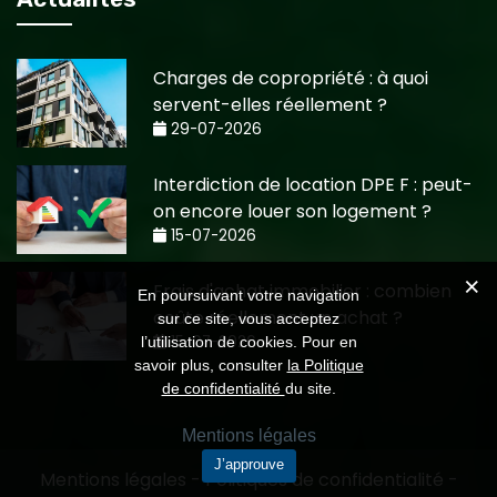
Charges de copropriété : à quoi
servent-elles réellement ?
29-07-2026
Interdiction de location DPE F : peut-
on encore louer son logement ?
15-07-2026
Frais d'achat immobilier : combien
En poursuivant votre navigation
coûte réellement un achat ?
sur ce site, vous acceptez
15-07-2026
l’utilisation de cookies. Pour en
savoir plus, consulter
la Politique
de confidentialité
du site.
Mentions légales
J’approuve
Mentions légales
-
Politiques de confidentialité
-