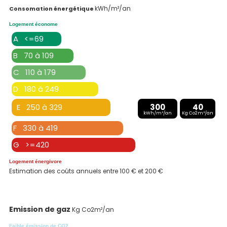
kWh/m²/an
Consomation énergétique
Logement économe
A <=69
B 70 à 109
C 110 à 179
D 180 à 249
E 250 à 329
300
40
kWh/m²/an
Kg Co2m²/an
F 330 à 419
G >=420
Logement énergivore
Estimation des coûts annuels entre 100 € et 200 €
Emission de gaz
Kg Co2m²/an
Faible émission de CO2