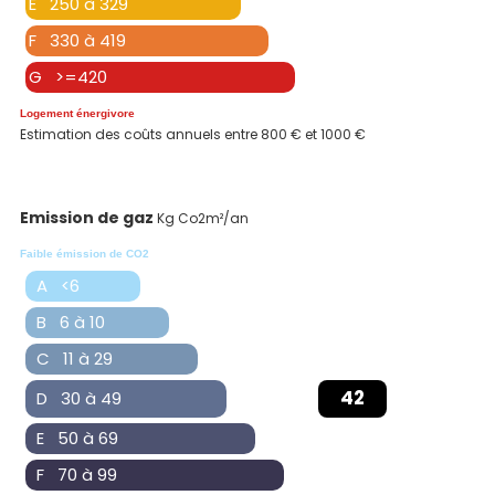
E 250 à 329
F 330 à 419
G >=420
Logement énergivore
Estimation des coûts annuels entre 800 € et 1000 €
Emission de gaz
Kg Co2m²/an
Faible émission de CO2
A <6
B 6 à 10
C 11 à 29
42
D 30 à 49
E 50 à 69
F 70 à 99