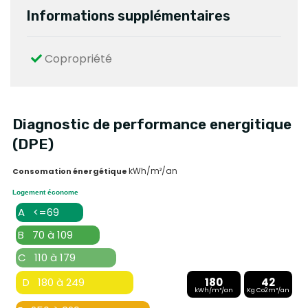
Informations supplémentaires
Copropriété
Diagnostic de performance energitique
(DPE)
kWh/m²/an
Consomation énergétique
Logement économe
A <=69
B 70 à 109
C 110 à 179
D 180 à 249
180
42
kWh/m²/an
Kg Co2m²/an